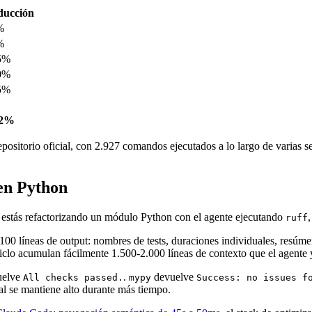
ducción
%
%
5%
0%
5%
,2%
repositorio oficial, con 2.927 comandos ejecutados a lo largo de varias 
 en Python
 estás refactorizando un módulo Python con el agente ejecutando
ruff
100 líneas de output: nombres de tests, duraciones individuales, resúm
iclo acumulan fácilmente 1.500-2.000 líneas de contexto que el agente y
uelve
.
devuelve
All checks passed.
mypy
Success: no issues f
eal se mantiene alto durante más tiempo.