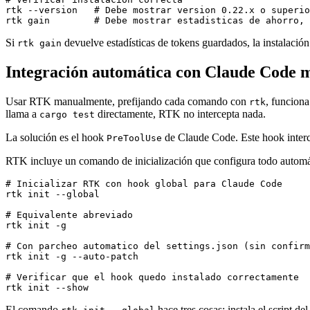
rtk --version   # Debe mostrar version 0.22.x o superio
rtk gain        # Debe mostrar estadisticas de ahorro, 
Si
devuelve estadísticas de tokens guardados, la instalación 
rtk gain
Integración automática con Claude Code 
Usar RTK manualmente, prefijando cada comando con
, funciona
rtk
llama a
directamente, RTK no intercepta nada.
cargo test
La solución es el hook
de Claude Code. Este hook interce
PreToolUse
RTK incluye un comando de inicialización que configura todo autom
# Inicializar RTK con hook global para Claude Code

rtk init --global

# Equivalente abreviado

rtk init -g

# Con parcheo automatico del settings.json (sin confirm
rtk init -g --auto-patch

# Verificar que el hook quedo instalado correctamente

rtk init --show
El comando
hace tres cosas: instala el script d