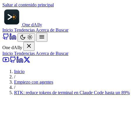
Saltar al contenido principal
One d
AI
ly
Inicio
Tendencias
Acerca de
Buscar
One d
AI
ly
Inicio
Tendencias
Acerca de
Buscar
Inicio
/
Empiezo con agentes
/
RTK: reduce tokens de terminal en Claude Code hasta un 89%