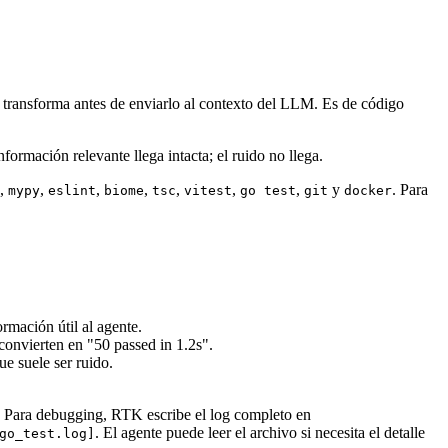
lo transforma antes de enviarlo al contexto del LLM. Es de código
información relevante llega intacta; el ruido no llega.
,
,
,
,
,
,
,
y
. Para
mypy
eslint
biome
tsc
vitest
go test
git
docker
rmación útil al agente.
convierten en "50 passed in 1.2s".
ue suele ser ruido.
os. Para debugging, RTK escribe el log completo en
. El agente puede leer el archivo si necesita el detalle
go_test.log]