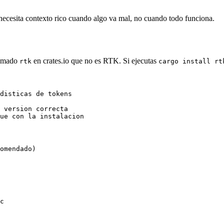
e necesita contexto rico cuando algo va mal, no cuando todo funciona.
llamado
en crates.io que no es RTK. Si ejecutas
rtk
cargo install rt
disticas de tokens

 version correcta

ue con la instalacion
omendado)

c
