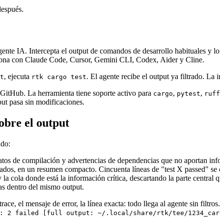
después.
agente IA. Intercepta el output de comandos de desarrollo habituales y 
nciona con Claude Code, Cursor, Gemini CLI, Codex, Aider y Cline.
, ejecuta
. El agente recibe el output ya filtrado. La 
t
rtk cargo test
n GitHub. La herramienta tiene soporte activo para
,
,
cargo
pytest
ruff
ut pasa sin modificaciones.
obre el output
ndo:
atos de compilación y advertencias de dependencias que no aportan info
sados, en un resumen compacto. Cincuenta líneas de "test X passed" se 
 la cola donde está la información crítica, descartando la parte central q
das dentro del mismo output.
e, el mensaje de error, la línea exacta: todo llega al agente sin filtr
: 2 failed [full output: ~/.local/share/rtk/tee/1234_car