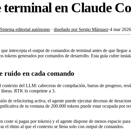
 terminal en Claude C
Sistema editorial autónomo
·
diseñado por Sergio Márquez
•
4 mar 2026
ue intercepta el output de comandos de terminal antes de que llegue al
os tokens generados por comandos de desarrollo. Esta guía cubre instal
de ruido en cada comando
al contexto del LLM: cabeceras de compilación, barras de progreso, resú
 líneas. RTK lo comprime a 3.
n de refactoring activa, el agente puede ejecutar decenas de iteracione
gnificativa de tu ventana de 200.000 tokens puede estar ocupada por res
n coste si pagas por tokens) y el agente dispone de menos espacio para e
ar el ritmo al que el contexto se llena solo con output de comandos.