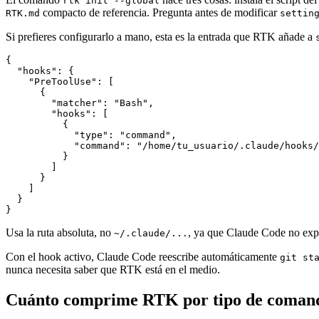
rtk init --global
compacto de referencia. Pregunta antes de modificar
RTK.md
settin
Si prefieres configurarlo a mano, esta es la entrada que RTK añade a
{

  "hooks": {

    "PreToolUse": [

      {

        "matcher": "Bash",

        "hooks": [

          {

            "type": "command",

            "command": "/home/tu_usuario/.claude/hooks/
          }

        ]

      }

    ]

  }

}
Usa la ruta absoluta, no
, ya que Claude Code no expa
~/.claude/...
Con el hook activo, Claude Code reescribe automáticamente
git st
nunca necesita saber que RTK está en el medio.
Cuánto comprime RTK por tipo de coman