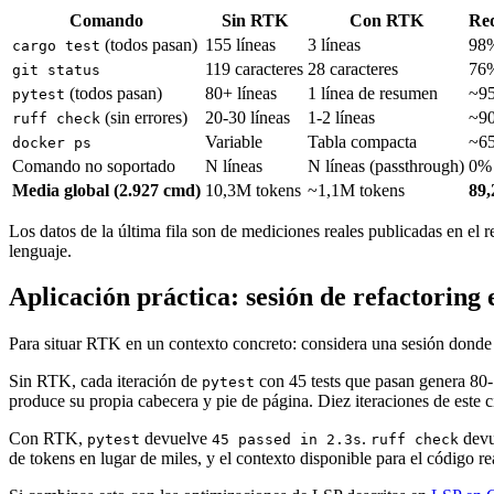
Comando
Sin RTK
Con RTK
Re
(todos pasan)
155 líneas
3 líneas
98
cargo test
119 caracteres
28 caracteres
76
git status
(todos pasan)
80+ líneas
1 línea de resumen
~9
pytest
(sin errores)
20-30 líneas
1-2 líneas
~9
ruff check
Variable
Tabla compacta
~6
docker ps
Comando no soportado
N líneas
N líneas (passthrough)
0%
Media global (2.927 cmd)
10,3M tokens
~1,1M tokens
89
Los datos de la última fila son de mediciones reales publicadas en el 
lenguaje.
Aplicación práctica: sesión de refactoring
Para situar RTK en un contexto concreto: considera una sesión donde
Sin RTK, cada iteración de
con 45 tests que pasan genera 80-
pytest
produce su propia cabecera y pie de página. Diez iteraciones de este c
Con RTK,
devuelve
.
dev
pytest
45 passed in 2.3s
ruff check
de tokens en lugar de miles, y el contexto disponible para el código r