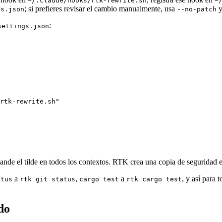
~/.claude/hooks/rtk-rewrite.sh
~
; si prefieres revisar el cambio manualmente, usa
y
gs.json
--no-patch
:
settings.json
rtk-rewrite.sh"

nde el tilde en todos los contextos. RTK crea una copia de seguridad 
a
,
a
, y así para
atus
rtk git status
cargo test
rtk cargo test
do