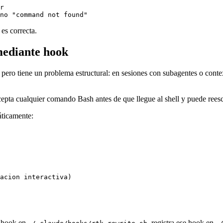
r

no "command not found"
es correcta.
mediante hook
 pero tiene un problema estructural: en sesiones con subagentes o conte
pta cualquier comando Bash antes de que llegue al shell y puede reescr
áticamente:
acion interactiva)

el hook en
, registra ese hook en