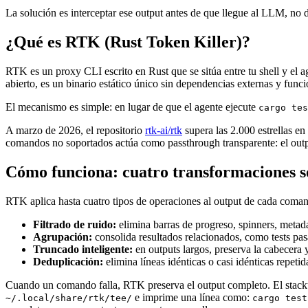
La solución es interceptar ese output antes de que llegue al LLM, no 
¿Qué es RTK (Rust Token Killer)?
RTK es un proxy CLI escrito en Rust que se sitúa entre tu shell y el 
abierto, es un binario estático único sin dependencias externas y fu
El mecanismo es simple: en lugar de que el agente ejecute
cargo tes
A marzo de 2026, el repositorio
rtk-ai/rtk
supera las 2.000 estrellas e
comandos no soportados actúa como passthrough transparente: el outp
Cómo funciona: cuatro transformaciones s
RTK aplica hasta cuatro tipos de operaciones al output de cada coma
Filtrado de ruido:
elimina barras de progreso, spinners, metad
Agrupación:
consolida resultados relacionados, como tests pa
Truncado inteligente:
en outputs largos, preserva la cabecera y
Deduplicación:
elimina líneas idénticas o casi idénticas repeti
Cuando un comando falla, RTK preserva el output completo. El stacktrac
e imprime una línea como:
~/.local/share/rtk/tee/
cargo test