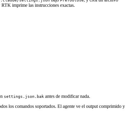
/.claude/settings.json
PreToolUse
 RTK imprime las instrucciones exactas.
en
antes de modificar nada.
settings.json.bak
 todos los comandos soportados. El agente ve el output comprimido y