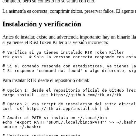
completo, pero su contexto no se satura con ello.
La asimetría es correcta: comprimir éxitos, preservar fallos. El agent
Instalación y verificación
Antes de instalar, existe una advertencia importante: hay un binario 
si ya tienes el Rust Token Killer o la versión incorrecta:
# Verifica si ya tienes instalado RTK Token Killer

rtk gain   # Solo la version correcta responde con esta
# Si el comando responde con estadisticas, ya tienes la
# Si responde "command not found" o algo diferente, sig
Para instalar RTK desde el repositorio oficial:
# Opcion 1: desde el repositorio oficial de GitHub (rec
cargo install --git https://github.com/rtk-ai/rtk

# Opcion 2: via script de instalacion del sitio oficial

curl -sSf https://rtk-ai.app/install.sh | sh

# Anadir al PATH si instala en ~/.local/bin

echo 'export PATH="$HOME/.local/bin:$PATH"' >> ~/.bashr
source ~/.bashrc

# Verificar instalacion correcta
