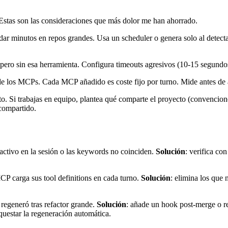
Estas son las consideraciones que más dolor me han ahorrado.
ar minutos en repos grandes. Usa un scheduler o genera solo al detecta
ero sin esa herramienta. Configura timeouts agresivos (10-15 segundos
 de los MCPs. Cada MCP añadido es coste fijo por turno. Mide antes de 
o. Si trabajas en equipo, plantea qué comparte el proyecto (convenciones
 compartido.
á activo en la sesión o las keywords no coinciden.
Solución
: verifica co
CP carga sus tool definitions en cada turno.
Solución
: elimina los que 
 regeneró tras refactor grande.
Solución
: añade un hook post-merge o re
questar la regeneración automática.