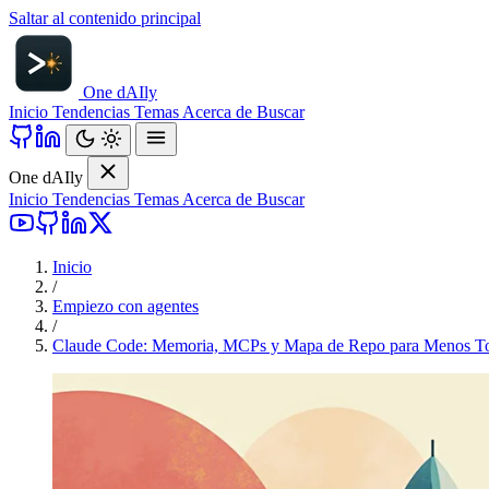
Saltar al contenido principal
One d
AI
ly
Inicio
Tendencias
Temas
Acerca de
Buscar
One d
AI
ly
Inicio
Tendencias
Temas
Acerca de
Buscar
Inicio
/
Empiezo con agentes
/
Claude Code: Memoria, MCPs y Mapa de Repo para Menos T