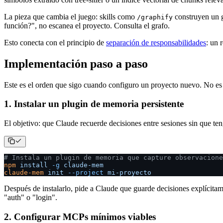
La pieza que cambia el juego: skills como
construyen un g
/graphify
función?", no escanea el proyecto. Consulta el grafo.
Esto conecta con el principio de
separación de responsabilidades
: un 
Implementación paso a paso
Este es el orden que sigo cuando configuro un proyecto nuevo. No es 
1. Instalar un plugin de memoria persistente
El objetivo: que Claude recuerde decisiones entre sesiones sin que ten
# Instala un plugin de memoria que capture observacione
npm
 install
 -g
 claude-mem
claude-mem
 init
 --project
 mi-proyecto
Después de instalarlo, pide a Claude que guarde decisiones explícita
"auth" o "login".
2. Configurar MCPs mínimos viables