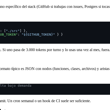
o específico del stack (GitHub si trabajas con issues, Postgres si tocas 
: [
"./src"
] },
UB_TOKEN"
: 
"${GITHUB_TOKEN}"
 } }
. Si uno pasa de 3.000 tokens por turno y lo usas una vez al mes, fuera
g
formato típico es JSON con nodos (funciones, clases, archivos) y aristas
lta bajo demanda
it. Un cron semanal o un hook de CI suele ser suficiente.