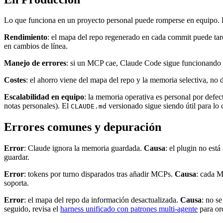
Lo que funciona en un proyecto personal puede romperse en equipo. 
Rendimiento
: el mapa del repo regenerado en cada commit puede tard
en cambios de línea.
Manejo de errores
: si un MCP cae, Claude Code sigue funcionando p
Costes
: el ahorro viene del mapa del repo y la memoria selectiva, no
Escalabilidad en equipo
: la memoria operativa es personal por defect
notas personales). El
versionado sigue siendo útil para lo
CLAUDE.md
Errores comunes y depuración
Error
: Claude ignora la memoria guardada.
Causa
: el plugin no est
guardar.
Error
: tokens por turno disparados tras añadir MCPs.
Causa
: cada M
soporta.
Error
: el mapa del repo da información desactualizada.
Causa
: no se
seguido, revisa el
harness unificado con patrones multi-agente
para or