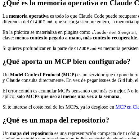
¿Qué es la memoria operativa en Claude 
La
memoria operativa
es todo lo que Claude Code puede recuperar en
diferencia del
, que se carga siempre entero, la memoria o
CLAUDE.md
En la práctica se materializa en plugins como
o
,
claude-mem
engram
clave:
menos contexto pegado a mano, más contexto recuperable
.
Si quieres profundizar en la parte de
vs memoria persistent
CLAUDE.md
¿Qué aporta un MCP bien configurado?
Un
Model Context Protocol (MCP)
es un servidor que expone herra
y Claude consulta directamente. En vez de pegar issues de GitHub, e
El error común es acumular MCPs pensando que más es mejor. No lo es
aplico:
solo MCPs que uso al menos una vez a la semana
.
Si te interesa el coste real de los MCPs, ya lo desgloso en
MCP en Clau
¿Qué es un mapa del repositorio?
Un
mapa del repositorio
es una representación compacta de tu código
símbolos extraído con tree-sitter o un índice vectorial de chunks relev