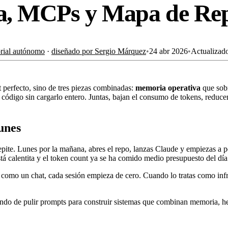
a, MCPs y Mapa de Rep
orial autónomo
·
diseñado por Sergio Márquez
•
24 abr 2026
•
Actualizad
perfecto, sino de tres piezas combinadas:
memoria operativa
que sobr
 código sin cargarlo entero. Juntas, bajan el consumo de tokens, reduce
unes
pite. Lunes por la mañana, abres el repo, lanzas Claude y empiezas a p
tá calentita y el token count ya se ha comido medio presupuesto del día
como un chat, cada sesión empieza de cero. Cuando lo tratas como infra
ndo de pulir prompts para construir sistemas que combinan memoria, he