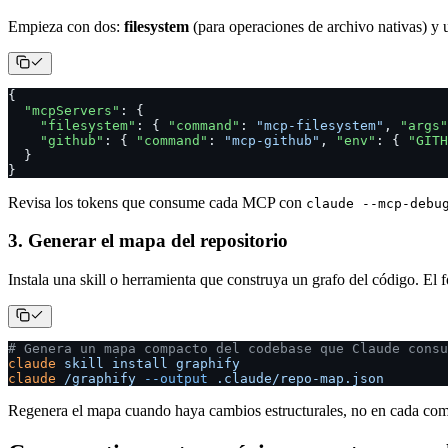
Empieza con dos:
filesystem
(para operaciones de archivo nativas) y un
{
  "mcpServers"
: {
    "filesystem"
: { 
"command"
: 
"mcp-filesystem"
, 
"args"
    "github"
: { 
"command"
: 
"mcp-github"
, 
"env"
: { 
"GITH
  }
}
Revisa los tokens que consume cada MCP con
claude --mcp-debu
3. Generar el mapa del repositorio
Instala una skill o herramienta que construya un grafo del código. El 
# Genera un mapa compacto del codebase que Claude consu
claude
 skill
 install
 graphify
claude
 /graphify
 --output
 .claude/repo-map.json
Regenera el mapa cuando haya cambios estructurales, no en cada comm