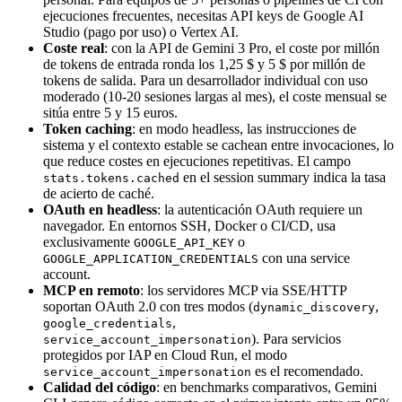
ejecuciones frecuentes, necesitas API keys de Google AI
Studio (pago por uso) o Vertex AI.
Coste real
: con la API de Gemini 3 Pro, el coste por millón
de tokens de entrada ronda los 1,25 $ y 5 $ por millón de
tokens de salida. Para un desarrollador individual con uso
moderado (10-20 sesiones largas al mes), el coste mensual se
sitúa entre 5 y 15 euros.
Token caching
: en modo headless, las instrucciones de
sistema y el contexto estable se cachean entre invocaciones, lo
que reduce costes en ejecuciones repetitivas. El campo
en el session summary indica la tasa
stats.tokens.cached
de acierto de caché.
OAuth en headless
: la autenticación OAuth requiere un
navegador. En entornos SSH, Docker o CI/CD, usa
exclusivamente
o
GOOGLE_API_KEY
con una service
GOOGLE_APPLICATION_CREDENTIALS
account.
MCP en remoto
: los servidores MCP via SSE/HTTP
soportan OAuth 2.0 con tres modos (
,
dynamic_discovery
,
google_credentials
). Para servicios
service_account_impersonation
protegidos por IAP en Cloud Run, el modo
es el recomendado.
service_account_impersonation
Calidad del código
: en benchmarks comparativos, Gemini