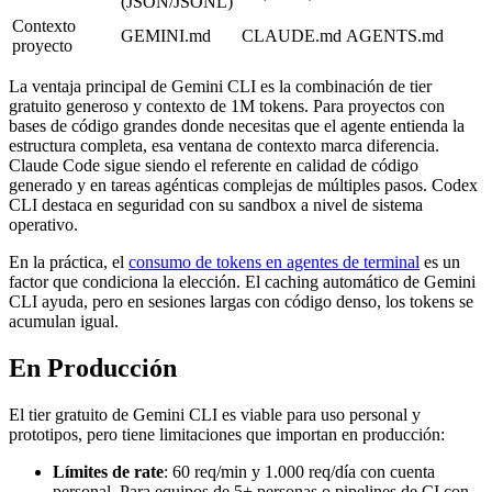
(JSON/JSONL)
Contexto
GEMINI.md
CLAUDE.md
AGENTS.md
proyecto
La ventaja principal de Gemini CLI es la combinación de tier
gratuito generoso y contexto de 1M tokens. Para proyectos con
bases de código grandes donde necesitas que el agente entienda la
estructura completa, esa ventana de contexto marca diferencia.
Claude Code sigue siendo el referente en calidad de código
generado y en tareas agénticas complejas de múltiples pasos. Codex
CLI destaca en seguridad con su sandbox a nivel de sistema
operativo.
En la práctica, el
consumo de tokens en agentes de terminal
es un
factor que condiciona la elección. El caching automático de Gemini
CLI ayuda, pero en sesiones largas con código denso, los tokens se
acumulan igual.
En Producción
El tier gratuito de Gemini CLI es viable para uso personal y
prototipos, pero tiene limitaciones que importan en producción:
Límites de rate
: 60 req/min y 1.000 req/día con cuenta
personal. Para equipos de 5+ personas o pipelines de CI con