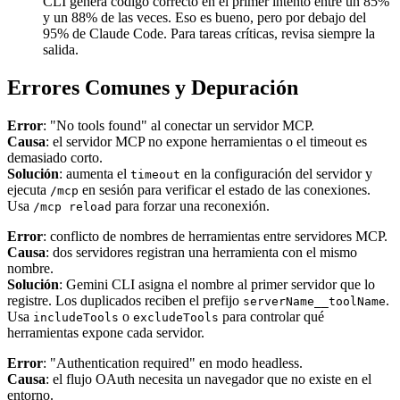
CLI genera código correcto en el primer intento entre un 85%
y un 88% de las veces. Eso es bueno, pero por debajo del
95% de Claude Code. Para tareas críticas, revisa siempre la
salida.
Errores Comunes y Depuración
Error
: "No tools found" al conectar un servidor MCP.
Causa
: el servidor MCP no expone herramientas o el timeout es
demasiado corto.
Solución
: aumenta el
en la configuración del servidor y
timeout
ejecuta
en sesión para verificar el estado de las conexiones.
/mcp
Usa
para forzar una reconexión.
/mcp reload
Error
: conflicto de nombres de herramientas entre servidores MCP.
Causa
: dos servidores registran una herramienta con el mismo
nombre.
Solución
: Gemini CLI asigna el nombre al primer servidor que lo
registre. Los duplicados reciben el prefijo
.
serverName__toolName
Usa
o
para controlar qué
includeTools
excludeTools
herramientas expone cada servidor.
Error
: "Authentication required" en modo headless.
Causa
: el flujo OAuth necesita un navegador que no existe en el
entorno.