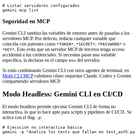
# Listar servidores configurados

Seguridad en MCP
Gemini CLI sanitiza las variables de entorno antes de pasarlas a los
servidores MCP. Por defecto, redacta cualquier variable que
coincida con patrones como
,
,
o
*TOKEN*
*SECRET*
*PASSWORD*
. Esto evita que un servidor MCP de terceros tenga acceso
*KEY*
accidental a tus credenciales. Si necesitas pasar una variable
específica, la declaras en el campo
del servidor.
env
Si estás combinando Gemini CLI con otros agentes de terminal, en
Multi-CLI MCP
cubrimos cómo orquestar Claude, Codex y Gemini
compartiendo servidores MCP.
Modo Headless: Gemini CLI en CI/CD
El modo headless permite ejecutar Gemini CLI de forma no
interactiva, lo que lo hace apto para scripts y pipelines de CI/CD. Se
activa con el flag
:
-p
# Ejecución no interactiva básica

gemini -p "Analiza los tests que fallan en test_auth.py