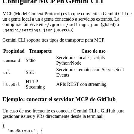
Configurar MCP en Gemini CLI
MCP (Model Context Protocol) es lo que convierte a Gemini CLI de
un agente local a un agente conectado a servicios externos. La
configuración vive en
(global) o
~/.gemini/settings.json
(proyecto).
.gemini/settings.json
Gemini CLI soporta tres tipos de transporte para MCP:
Propiedad
Transporte
Caso de uso
Servidores locales, scripts
Stdio
command
Python/Node
Servidores remotos con Server-Sent
SSE
url
Events
HTTP
APIs REST con streaming
httpUrl
Streaming
Ejemplo: conectar el servidor MCP de GitHub
Un caso de uso frecuente es conectar Gemini CLI a GitHub para
gestionar issues y PRs directamente desde la terminal:
{

  "mcpServers": {
