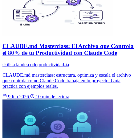
CLAUDE.md Masterclass: El Archivo que Controla
el 80% de tu Productividad con Claude Code
skills-claude-code
productividad-ia
CLAUDE.md masterclass: estructura, optimiza y escala el archivo
que controla como Claude Code trabaja en tu proyecto. Guia
practica con ejemplos reales.
9 feb 2026
10 min de lectura