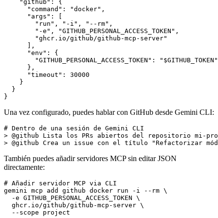
    "github": {

      "command": "docker",

      "args": [

        "run", "-i", "--rm",

        "-e", "GITHUB_PERSONAL_ACCESS_TOKEN",

        "ghcr.io/github/github-mcp-server"

      ],

      "env": {

        "GITHUB_PERSONAL_ACCESS_TOKEN": "$GITHUB_TOKEN"

      },

      "timeout": 30000

    }

  }

Una vez configurado, puedes hablar con GitHub desde Gemini CLI:
# Dentro de una sesión de Gemini CLI

> @github Lista los PRs abiertos del repositorio mi-pro
También puedes añadir servidores MCP sin editar JSON
directamente:
# Añadir servidor MCP via CLI

gemini mcp add github docker run -i --rm \

  -e GITHUB_PERSONAL_ACCESS_TOKEN \

  ghcr.io/github/github-mcp-server \

  --scope project
