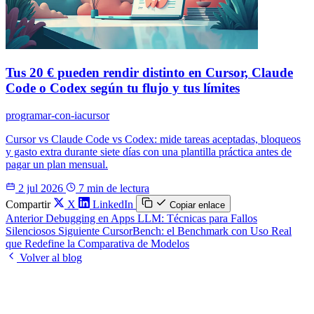
Tus 20 € pueden rendir distinto en Cursor, Claude
Code o Codex según tu flujo y tus límites
programar-con-ia
cursor
Cursor vs Claude Code vs Codex: mide tareas aceptadas, bloqueos
y gasto extra durante siete días con una plantilla práctica antes de
pagar un plan mensual.
2 jul 2026
7 min de lectura
Compartir
X
LinkedIn
Copiar enlace
Anterior
Debugging en Apps LLM: Técnicas para Fallos
Silenciosos
Siguiente
CursorBench: el Benchmark con Uso Real
que Redefine la Comparativa de Modelos
Volver al blog