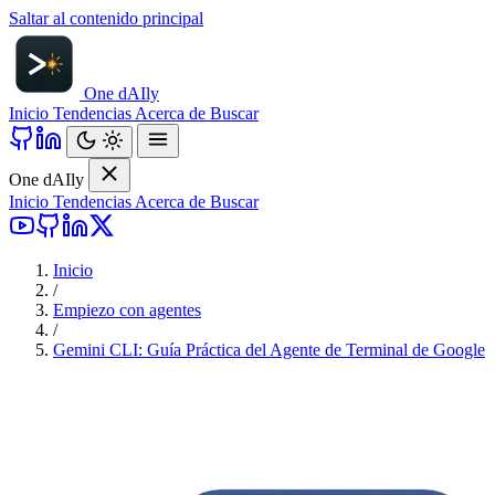
Saltar al contenido principal
One d
AI
ly
Inicio
Tendencias
Acerca de
Buscar
One d
AI
ly
Inicio
Tendencias
Acerca de
Buscar
Inicio
/
Empiezo con agentes
/
Gemini CLI: Guía Práctica del Agente de Terminal de Google