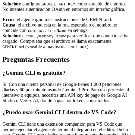
Solución
: configura
como variable de entorno.
GOOGLE_API_KEY
No intentes autenticación OAuth en entornos sin interfaz gráfica.
Error
: el agente ignora las instrucciones de GEMINI.md.
Causa
: el archivo no está en la ruta esperada o el nombre no
coincide con
en settings.
context.fileName
Solución
: ejecuta
para verificar qué contexto se ha
/memory show
cargado. Comprueba que el archivo se llama exactamente
(sensible a mayúsculas en Linux).
GEMINI.md
Preguntas Frecuentes
¿Gemini CLI es gratuito?
Sí. Con una cuenta personal de Google tienes 1.000 peticiones
diarias y 60 por minuto usando Gemini 3 Pro. Para uso profesional
intensivo o equipos, necesitas una API key de pago de Google AI
Studio o Vertex AI, donde pagas por tokens consumidos.
¿Puedo usar Gemini CLI dentro de VS Code?
Gemini CLI tiene una extensión companion para VS Code que
permite ejecutar el agente de terminal integrado en el editor. Dicho
esto, Gemini CLI está diseñado como herramienta de terminal. Si tu