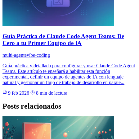
Guía Práctica de Claude Code Agent Teams: De
Cero a tu Primer Equipo de IA
multi-agente
vibe-coding
Guía práctica y detallada para configurar y usar Claude Code Agent
Teams. Este artículo te enseñará a habilitar esta función
experimental, definir un equipo de agentes de IA con lenguaje
natural y gestionar un flujo de trabajo de desarrollo en parale...
9 feb 2026
8 min de lectura
Posts relacionados