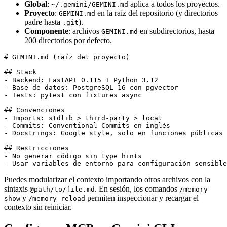
Global
:
aplica a todos los proyectos.
~/.gemini/GEMINI.md
Proyecto
:
en la raíz del repositorio (y directorios
GEMINI.md
padre hasta
).
.git
Componente
: archivos
en subdirectorios, hasta
GEMINI.md
200 directorios por defecto.
# GEMINI.md (raíz del proyecto)

## Stack

- Backend: FastAPI 0.115 + Python 3.12

- Base de datos: PostgreSQL 16 con pgvector

- Tests: pytest con fixtures async

## Convenciones

- Imports: stdlib > third-party > local

- Commits: Conventional Commits en inglés

- Docstrings: Google style, solo en funciones públicas

## Restricciones

- No generar código sin type hints

Puedes modularizar el contexto importando otros archivos con la
sintaxis
. En sesión, los comandos
@path/to/file.md
/memory
y
permiten inspeccionar y recargar el
show
/memory reload
contexto sin reiniciar.