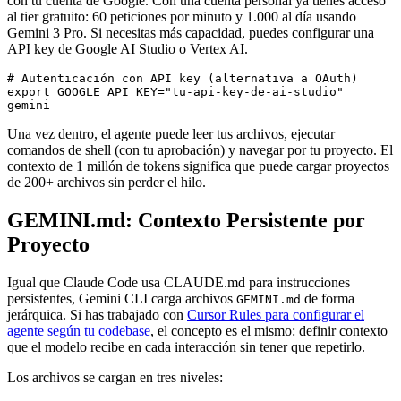
con tu cuenta de Google. Con una cuenta personal ya tienes acceso
al tier gratuito: 60 peticiones por minuto y 1.000 al día usando
Gemini 3 Pro. Si necesitas más capacidad, puedes configurar una
API key de Google AI Studio o Vertex AI.
# Autenticación con API key (alternativa a OAuth)

export GOOGLE_API_KEY="tu-api-key-de-ai-studio"

Una vez dentro, el agente puede leer tus archivos, ejecutar
comandos de shell (con tu aprobación) y navegar por tu proyecto. El
contexto de 1 millón de tokens significa que puede cargar proyectos
de 200+ archivos sin perder el hilo.
GEMINI.md: Contexto Persistente por
Proyecto
Igual que Claude Code usa CLAUDE.md para instrucciones
persistentes, Gemini CLI carga archivos
de forma
GEMINI.md
jerárquica. Si has trabajado con
Cursor Rules para configurar el
agente según tu codebase
, el concepto es el mismo: definir contexto
que el modelo recibe en cada interacción sin tener que repetirlo.
Los archivos se cargan en tres niveles: