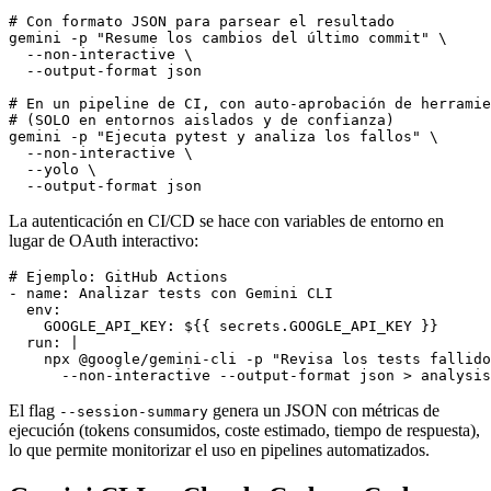
# Con formato JSON para parsear el resultado

gemini -p "Resume los cambios del último commit" \

  --non-interactive \

  --output-format json

# En un pipeline de CI, con auto-aprobación de herramie
# (SOLO en entornos aislados y de confianza)

gemini -p "Ejecuta pytest y analiza los fallos" \

  --non-interactive \

  --yolo \

La autenticación en CI/CD se hace con variables de entorno en
lugar de OAuth interactivo:
# Ejemplo: GitHub Actions

- name: Analizar tests con Gemini CLI

  env:

    GOOGLE_API_KEY: ${{ secrets.GOOGLE_API_KEY }}

  run: |

    npx @google/gemini-cli -p "Revisa los tests fallido
El flag
genera un JSON con métricas de
--session-summary
ejecución (tokens consumidos, coste estimado, tiempo de respuesta),
lo que permite monitorizar el uso en pipelines automatizados.