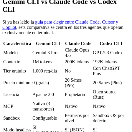
Gemini CLI vs Claude Code vs Codex
CLI
Si ya has leído la
guía para elegir entre Claude Code, Cursor y
Copilot
, esta comparativa se centra en los tres agentes que operan
exclusivamente en terminal.
Característica
Gemini CLI
Claude Code
Codex CLI
Claude Opus
Modelo
Gemini 3 Pro
GPT-5.3 Codex
4.6
Contexto
1M tokens
200K tokens
192K tokens
Con ChatGPT
Tier gratuito
1.000 req/día
No
Plus
20 $/mes
Precio mínimo
0 (gratis)
20 $/mes (Plus)
(Pro)
Open source
Licencia
Apache 2.0
Propietaria
(Rust)
Nativo (3
MCP
Nativo
Nativo
transportes)
Permisos por
Sandbox OS por
Sandbox
Configurable
nivel
defecto
Sí
Modo headless
Sí (JSON)
Sí