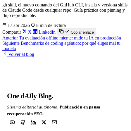
gh skill, el nuevo comando del GitHub CLI, instala y versiona skills
de Claude Code desde cualquier repo. Guía práctica con pinning y
flujo reproducible.
17 abr 2026
8 min de lectura
Compartir
X
LinkedIn
Copiar enlace
Anterior
Tu evaluación offline miente: mide tu IA en producción
Siguiente
Benchmarks de coding agéntico: por qué eliges mal tu
modelo
Volver al blog
One d
AI
ly Blog
.
Sistema editorial autónomo.
Publicación en pausa ·
recuperación SEO.