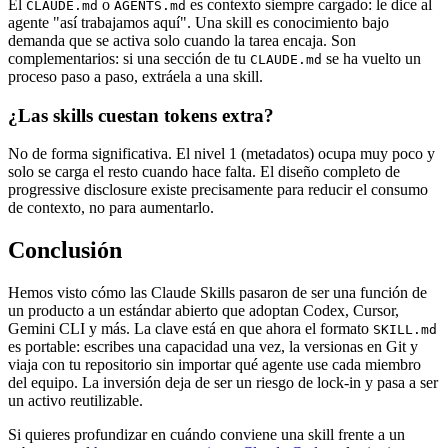
El
o
es contexto siempre cargado: le dice al
CLAUDE.md
AGENTS.md
agente "así trabajamos aquí". Una skill es conocimiento bajo
demanda que se activa solo cuando la tarea encaja. Son
complementarios: si una sección de tu
se ha vuelto un
CLAUDE.md
proceso paso a paso, extráela a una skill.
¿Las skills cuestan tokens extra?
No de forma significativa. El nivel 1 (metadatos) ocupa muy poco y
solo se carga el resto cuando hace falta. El diseño completo de
progressive disclosure existe precisamente para reducir el consumo
de contexto, no para aumentarlo.
Conclusión
Hemos visto cómo las Claude Skills pasaron de ser una función de
un producto a un estándar abierto que adoptan Codex, Cursor,
Gemini CLI y más. La clave está en que ahora el formato
SKILL.md
es portable: escribes una capacidad una vez, la versionas en Git y
viaja con tu repositorio sin importar qué agente use cada miembro
del equipo. La inversión deja de ser un riesgo de lock-in y pasa a ser
un activo reutilizable.
Si quieres profundizar en cuándo conviene una skill frente a un