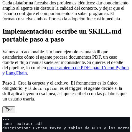
Cada plataforma faceaba dos problemas idénticos: dar conocimiento
amplio al agente sin destruir la calidad del contexto, y dejar que el
usuario configure el comportamiento sin saber programar. El
formato resuelve ambos. Por eso la adopción fue casi inmediata.
Implementación: escribe un SKILL.md
portable paso a paso
Vamos a lo accionable. Un buen ejemplo es una skill que
estandarice cómo el agente procesa documentos PDF, un caso
donde el flujo manual suele ser inconsistente. Si quieres el detalle
del pipeline, lo cubrí en
procesamiento de PDFs para IA con Python
y LangChain
.
Paso 1.
Crea la carpeta y el archivo. El frontmatter es lo único
obligatorio, y la
es el trigger: el agente decide si la
description
skill aplica leyendo esa línea, así que escríbela con las palabras que
un usuario usaría.
---
name: extraer-pdf
description: Extrae texto y tablas de PDFs y los normal