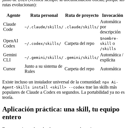
rutas evolucionan):
Agente
Ruta personal
Ruta de proyecto
Invocación
Automática
Claude
por
~/.claude/skills/
.claude/skills/
Code
descripción
$nombre-
OpenAI
Carpeta del repo
o
~/.codex/skills/
skill
Codex
/skills
Gemini
Automática /
~/.gemini/skills/
.gemini/skills/
CLI
explícita
Junto a su sistema de
Cursor
Carpeta del repo
Automática
Rules
Existe incluso un instalador universal de la comunidad:
npx Ai-
trae las skills más
Agent-Skills install <skill> --codex
populares de Claude a Codex en segundos. La portabilidad ya no es
teoría.
Aplicación práctica: una skill, tu equipo
entero