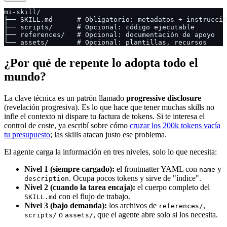
mi-skill/
├── SKILL.md      # Obligatorio: metadatos + instruccio
├── scripts/      # Opcional: código ejecutable
├── references/   # Opcional: documentación de apoyo
└── assets/       # Opcional: plantillas, recursos
¿Por qué de repente lo adopta todo el
mundo?
La clave técnica es un patrón llamado
progressive disclosure
(revelación progresiva). Es lo que hace que tener muchas skills no
infle el contexto ni dispare tu factura de tokens. Si te interesa el
control de coste, ya escribí sobre cómo
cruzar los 200k tokens vacía
tu presupuesto
; las skills atacan justo ese problema.
El agente carga la información en tres niveles, solo lo que necesita:
Nivel 1 (siempre cargado):
el frontmatter YAML con
y
name
. Ocupa pocos tokens y sirve de "índice".
description
Nivel 2 (cuando la tarea encaja):
el cuerpo completo del
con el flujo de trabajo.
SKILL.md
Nivel 3 (bajo demanda):
los archivos de
,
references/
o
, que el agente abre solo si los necesita.
scripts/
assets/