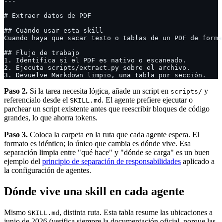
---
# Extraer datos de PDF
## Cuándo usar esta skill
Cuando haya que sacar texto o tablas de un PDF de forma
## Flujo de trabajo
1. Identifica si el PDF es nativo o escaneado.
2. Ejecuta scripts/extract.py sobre el archivo.
3. Devuelve Markdown limpio, una tabla por sección.
Paso 2.
Si la tarea necesita lógica, añade un script en
y
scripts/
referencialo desde el
. El agente prefiere ejecutar o
SKILL.md
parchear un script existente antes que reescribir bloques de código
grandes, lo que ahorra tokens.
Paso 3.
Coloca la carpeta en la ruta que cada agente espera. El
formato es idéntico; lo único que cambia es dónde vive. Esa
separación limpia entre "qué hace" y "dónde se carga" es un buen
ejemplo del
principio de separación de responsabilidades
aplicado a
la configuración de agentes.
Dónde vive una skill en cada agente
Mismo
, distinta ruta. Esta tabla resume las ubicaciones a
SKILL.md
junio de 2026 (verifica siempre la documentación oficial, porque las