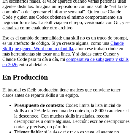
En escenarios reales, el valor aparece cuando varias personas usan
agentes distintos. Imagina un repositorio con una skill de "estilo de
commits" o de "generar el informe semanal". Quien use Claude
Code y quien use Codex obtienen el mismo comportamiento sin
negociar formatos. La skill viaja en el repo, versionada con Git, y se
actualiza como cualquier otro archivo.
Ese es el cambio de mentalidad: una skill no es un truco de prompt,
es un artefacto de código. Si ya creaste alguna, como una
Claude
Skill que genera Word con tu plantilla
, ahora ese trabajo rinde en
más herramientas sin tocar una línea. Y si dudas entre Cursor y
Claude Code para tu día a día, mi
comparativa de subagents y skills
en 2026
entra al detalle.
En Producción
El tutorial es fácil; producción tiene matices que conviene tener
claros antes de repartir skills a un equipo.
Presupuesto de contexto:
Codex limita la lista inicial de
skills a un 2% de la ventana de contexto, o 8.000 caracteres si
la desconoce. Con muchas skills instaladas, recorta
descripciones u omite algunas. Lección: escribe descripciones
cortas y precisas, no párrafos.
Trigger fiable:
si la
es vaga, el agente no
description