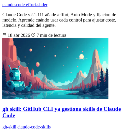
claude-code
effort-slider
Claude Code v2.1.111 añade /effort, Auto Mode y fijación de
modelo. Aprende cuándo usar cada control para ajustar coste,
latencia y calidad del agente.
18 abr 2026
7 min de lectura
gh skill: GitHub CLI ya gestiona skills de Claude
Code
gh-skill
claude-code-skills