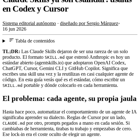
en Codex y Cursor
Sistema editorial autónomo
·
diseñado por Sergio Márquez
•
16 jun 2026
Tabla de contenidos
TL;DR:
Las Claude Skills dejaron de ser una rareza de un solo
producto. El formato
que estrenó Anthropic es hoy un
SKILL.md
estándar abierto (agentskills.io) que adoptaron OpenAI Codex,
ChatGPT, Cursor, Gemini CLI y GitHub Copilot. Significa que
escribes una skill una vez y la reutilizas en casi cualquier agente de
código. En esta guía verás qué es el estándar, cómo escribir un
portable y dónde colocarlo en cada herramienta.
SKILL.md
El problema: cada agente, su propia jaula
Hasta hace poco, automatizar el comportamiento de un agente de IA
significaba aprender su dialecto. Reglas de Cursor por un lado,
por otro, prompts pegados a mano en cada sesión. Si
CLAUDE.md
cambiabas de herramienta, tirabas tu trabajo y empezabas de cero.
Ese lock-in era el coste oculto de elegir un agente.