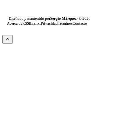
Sergio Márquez
Diseñado y mantenido por
· © 2026
Acerca de
RSS
llms.txt
Privacidad
Términos
Contacto