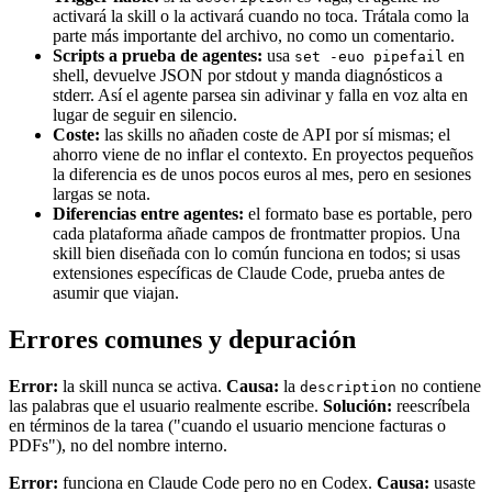
activará la skill o la activará cuando no toca. Trátala como la
parte más importante del archivo, no como un comentario.
Scripts a prueba de agentes:
usa
en
set -euo pipefail
shell, devuelve JSON por stdout y manda diagnósticos a
stderr. Así el agente parsea sin adivinar y falla en voz alta en
lugar de seguir en silencio.
Coste:
las skills no añaden coste de API por sí mismas; el
ahorro viene de no inflar el contexto. En proyectos pequeños
la diferencia es de unos pocos euros al mes, pero en sesiones
largas se nota.
Diferencias entre agentes:
el formato base es portable, pero
cada plataforma añade campos de frontmatter propios. Una
skill bien diseñada con lo común funciona en todos; si usas
extensiones específicas de Claude Code, prueba antes de
asumir que viajan.
Errores comunes y depuración
Error:
la skill nunca se activa.
Causa:
la
no contiene
description
las palabras que el usuario realmente escribe.
Solución:
reescríbela
en términos de la tarea ("cuando el usuario mencione facturas o
PDFs"), no del nombre interno.
Error:
funciona en Claude Code pero no en Codex.
Causa:
usaste