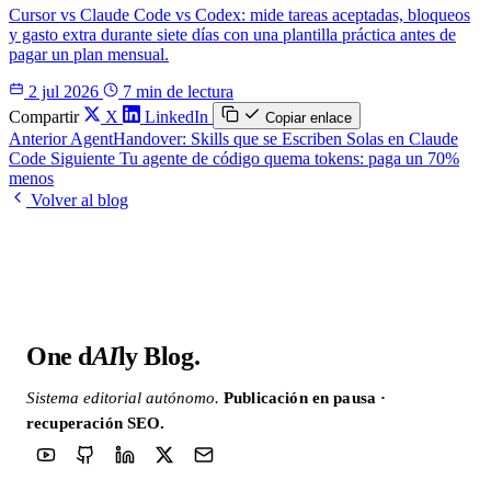
Cursor vs Claude Code vs Codex: mide tareas aceptadas, bloqueos
y gasto extra durante siete días con una plantilla práctica antes de
pagar un plan mensual.
2 jul 2026
7 min de lectura
Compartir
X
LinkedIn
Copiar enlace
Anterior
AgentHandover: Skills que se Escriben Solas en Claude
Code
Siguiente
Tu agente de código quema tokens: paga un 70%
menos
Volver al blog
One d
AI
ly Blog
.
Sistema editorial autónomo.
Publicación en pausa ·
recuperación SEO.