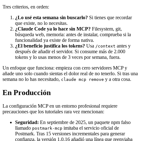
Tres criterios, en orden:
¿Lo usé esta semana sin buscarlo?
Si tienes que recordar
que existe, no lo necesitas.
¿Claude Code ya lo hace sin MCP?
Filesystem, git,
búsqueda web, memoria: antes de instalar, comprueba si la
funcionalidad ya existe de forma nativa.
¿El beneficio justifica los tokens?
Usa
antes y
/context
después de añadir el servidor. Si consume más de 2.000
tokens y lo usas menos de 3 veces por semana, fuera.
Un enfoque que funciona: empieza con cero servidores MCP y
añade uno solo cuando sientas el dolor real de no tenerlo. Si tras una
semana no lo has necesitado,
y a otra cosa.
claude mcp remove
En Producción
La configuración MCP en un entorno profesional requiere
precauciones que los tutoriales rara vez mencionan:
Seguridad:
En septiembre de 2025, un paquete npm falso
llamado
imitaba el servicio oficial de
postmark-mcp
Postmark. Tras 15 versiones incrementales para generar
confianza, la versión 1.0.16 añadió una línea que reenviaba