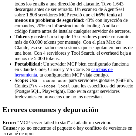
todos los emails a una dirección del atacante. Tuvo 1.643
descargas antes de ser retirado. Un escaneo de AgentSeal
sobre 1.808 servidores MCP reveló que el
66% tenía al
menos un problema de seguridad
: 43% con inyección de
comandos, 20% en infraestructura de tooling. Audita el
código fuente antes de instalar cualquier servidor de terceros.
Tokens y coste:
Un setup de 15 servidores puede consumir
más de 60.000 tokens por mensaje. Con el plan Max de
Claude, eso se traduce en sesiones que se agotan en menos de
una hora. Con 4 servidores y Tool Search, el overhead baja a
menos de 5.000 tokens.
Portabilidad:
Un servidor MCP bien configurado funciona
en Claude Code, Cursor y VS Code. Si
cambias de
herramienta
, tu configuración MCP viaja contigo.
Scope:
Usa
para servidores globales (GitHub,
--scope user
Context7) y
para los específicos del proyecto
--scope local
(PostgreSQL, Playwright). Esto evita cargar servidores
irrelevantes en proyectos que no los necesitan.
Errores comunes y depuración
Error:
"MCP server failed to start" al añadir un servidor.
Causa:
no encuentra el paquete o hay conflicto de versiones en
npx
la caché de npm.