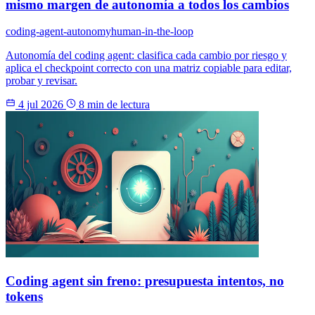
mismo margen de autonomía a todos los cambios
coding-agent-autonomy
human-in-the-loop
Autonomía del coding agent: clasifica cada cambio por riesgo y
aplica el checkpoint correcto con una matriz copiable para editar,
probar y revisar.
4 jul 2026
8 min de lectura
Coding agent sin freno: presupuesta intentos, no
tokens