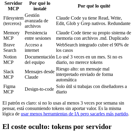
Servidor
Por qué lo
Por qué lo quité
MCP
instalé
Gestión
Filesystem
Claude Code ya tiene Read, Write,
avanzada de
(terceros)
Edit, Glob y Grep nativos. Redundante
archivos
Memory
Persistencia
Claude Code tiene su propio sistema de
MCP
entre sesiones
memoria con archivos .md. Duplicado
Brave
Acceso a
WebSearch integrado cubre el 90% de
Search
internet
los casos
Notion
Documentación
Lo usé 3 veces en un mes. Si no es
MCP
del equipo
diario, no merece tokens
Riesgo alto: un mensaje mal
Slack
Mensajes desde
interpretado enviado de forma
MCP
Claude
automática
Figma
Solo útil si trabajas con diseñadores a
Design-to-code
MCP
diario
El patrón es claro: si no lo usas al menos 3 veces por semana sin
pensar, está consumiendo tokens sin aportar valor. Es la misma
lógica de
usar menos herramientas de IA pero sacarles más partido
.
El coste oculto: tokens por servidor