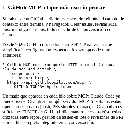
1. GitHub MCP: el que más uso sin pensar
Si trabajas con GitHub a diario, este servidor elimina el cambio de
contexto entre terminal y navegador. Crear issues, revisar PRs,
buscar código en repos, todo sin salir de la conversación con
Claude.
Desde 2026, GitHub ofrece transporte HTTP nativo, lo que
simplifica la configuración respecto a los wrappers de npm
anteriores:
# GitHub MCP con transporte HTTP oficial (global)

claude mcp add github \

  --scope user \

  --transport http \

  https://api.githubcopilot.com/mcp/ \

  -e GITHUB_TOKEN=ghp_tu_token
Un matiz que aparece en cada hilo sobre MCP: Claude Code ya
puede usar el CLI
sin ningún servidor MCP. Si solo necesitas
gh
operaciones básicas (push, PRs simples, clonar), el CLI nativo es
suficiente. El MCP de GitHub brilla cuando necesitas búsquedas
cruzadas entre repos, gestión de issues en lote o revisiones de PRs
con el diff completo integrado en la conversación.