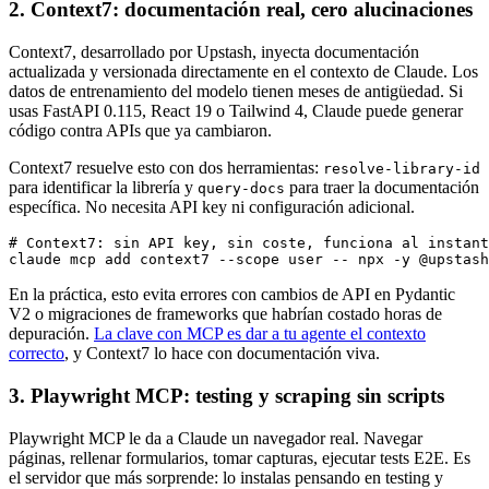
2. Context7: documentación real, cero alucinaciones
Context7, desarrollado por Upstash, inyecta documentación
actualizada y versionada directamente en el contexto de Claude. Los
datos de entrenamiento del modelo tienen meses de antigüedad. Si
usas FastAPI 0.115, React 19 o Tailwind 4, Claude puede generar
código contra APIs que ya cambiaron.
Context7 resuelve esto con dos herramientas:
resolve-library-id
para identificar la librería y
para traer la documentación
query-docs
específica. No necesita API key ni configuración adicional.
# Context7: sin API key, sin coste, funciona al instant
claude mcp add context7 --scope user -- npx -y @upstash
En la práctica, esto evita errores con cambios de API en Pydantic
V2 o migraciones de frameworks que habrían costado horas de
depuración.
La clave con MCP es dar a tu agente el contexto
correcto
, y Context7 lo hace con documentación viva.
3. Playwright MCP: testing y scraping sin scripts
Playwright MCP le da a Claude un navegador real. Navegar
páginas, rellenar formularios, tomar capturas, ejecutar tests E2E. Es
el servidor que más sorprende: lo instalas pensando en testing y