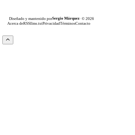
Sergio Márquez
Diseñado y mantenido por
· © 2026
Acerca de
RSS
llms.txt
Privacidad
Términos
Contacto