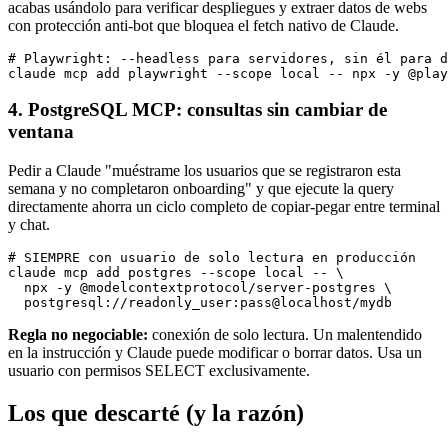
acabas usándolo para verificar despliegues y extraer datos de webs
con protección anti-bot que bloquea el fetch nativo de Claude.
# Playwright: --headless para servidores, sin él para d
claude mcp add playwright --scope local -- npx -y @play
4. PostgreSQL MCP: consultas sin cambiar de
ventana
Pedir a Claude "muéstrame los usuarios que se registraron esta
semana y no completaron onboarding" y que ejecute la query
directamente ahorra un ciclo completo de copiar-pegar entre terminal
y chat.
# SIEMPRE con usuario de solo lectura en producción

claude mcp add postgres --scope local -- \

  npx -y @modelcontextprotocol/server-postgres \

  postgresql://readonly_user:pass@localhost/mydb
Regla no negociable:
conexión de solo lectura. Un malentendido
en la instrucción y Claude puede modificar o borrar datos. Usa un
usuario con permisos SELECT exclusivamente.
Los que descarté (y la razón)