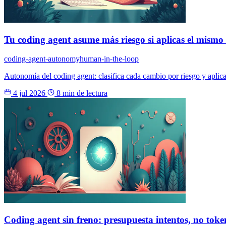
Tu coding agent asume más riesgo si aplicas el mism
coding-agent-autonomy
human-in-the-loop
Autonomía del coding agent: clasifica cada cambio por riesgo y aplica 
4 jul 2026
8 min de lectura
Coding agent sin freno: presupuesta intentos, no toke