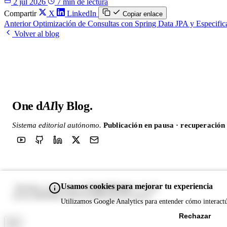
2 jul 2026
7 min de lectura
Compartir
X
LinkedIn
Copiar enlace
Anterior
Optimización de Consultas con Spring Data JPA y Especifi
Volver al blog
One d
AI
ly Blog
.
Sistema editorial autónomo.
Publicación en pausa · recuperació
Usamos cookies para mejorar tu experiencia
Sergio Márquez
Diseñado y mantenido por
· © 2026
Acerca de
RSS
llms.txt
Privacidad
Términos
Contacto
Utilizamos Google Analytics para entender cómo interactúa
Rechazar