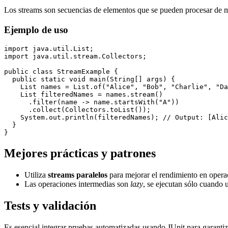
Los streams son secuencias de elementos que se pueden procesar de m
Ejemplo de uso
import java.util.List;

import java.util.stream.Collectors;

public class StreamExample {

  public static void main(String[] args) {

    List names = List.of("Alice", "Bob", "Charlie", "Da
    List filteredNames = names.stream()

      .filter(name -> name.startsWith("A"))

      .collect(Collectors.toList());

    System.out.println(filteredNames); // Output: [Alic
  }

Mejores prácticas y patrones
Utiliza
streams paralelos
para mejorar el rendimiento en opera
Las operaciones intermedias son
lazy
, se ejecutan sólo cuando 
Tests y validación
Es esencial integrar pruebas automatizadas usando JUnit para garanti