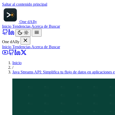
Saltar al contenido principal
One d
AI
ly
Inicio
Tendencias
Acerca de
Buscar
One d
AI
ly
Inicio
Tendencias
Acerca de
Buscar
Inicio
/
Java Streams API: Simplifica tu flujo de datos en aplicaciones 