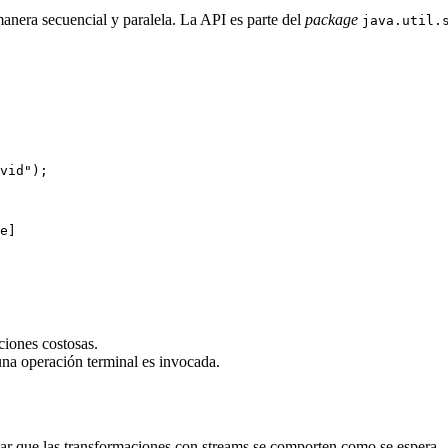
anera secuencial y paralela. La API es parte del
package
java.util.
vid");

e]

ciones costosas.
una operación terminal es invocada.
zar que las transformaciones con streams se comporten como se espera.