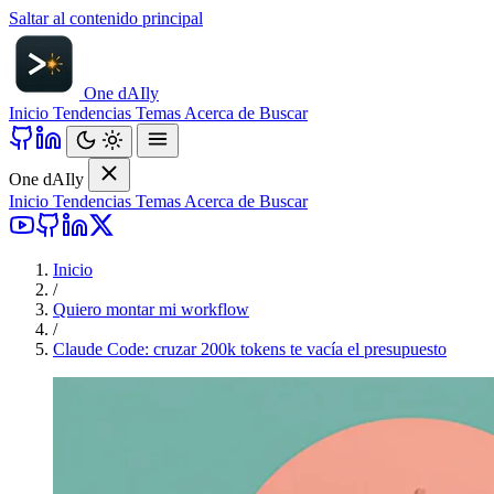
Saltar al contenido principal
One d
AI
ly
Inicio
Tendencias
Temas
Acerca de
Buscar
One d
AI
ly
Inicio
Tendencias
Temas
Acerca de
Buscar
Inicio
/
Quiero montar mi workflow
/
Claude Code: cruzar 200k tokens te vacía el presupuesto