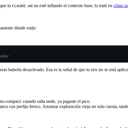
 que tu
no esté inflando el contexto base; lo traté en
cómo a
CLAUDE.md
tamente dónde estás:
ndar
eras haberla desactivado. Esa es la señal de que tu env no se está aplic
to-compact: cuando salta tarde, ya pagaste el pico.
nca con prefijo fresco. Arrastrar exploración vieja no solo cuesta, tam