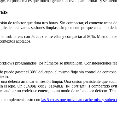
. El problema es que mucha gente la activó "para probar" y se olvidó.
age
más
esión de refactor que dura tres horas. Sin compactar, el contexto trepa
quivalente a varias sesiones limpias, simplemente porque cada uno de lo
r en sub-tareas con
entre ellas y compactar al 80%. Mismo trabaj
/clear
 contextos acotados.
workflows programados, los números se multiplican. Consideraciones rea
 puede gastar el 30% del cupo; el mismo flujo sin control de contexto 
texto.
 una debería arrancar en sesión limpia. Una sesión persistente que acum
en el repo. Un
compartido evita
CLAUDE_CODE_DISABLE_1M_CONTEXT=1
a auditar un codebase entero, no un modo de trabajo por defecto. Trát
xto, complementa esto con
las 5 cosas que provocan cache miss y suben t