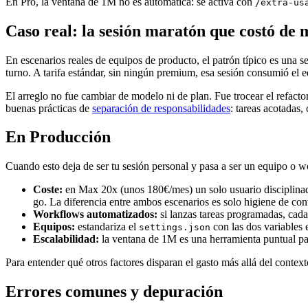
En Pro, la ventana de 1M no es automática: se activa con
/extra-us
Caso real: la sesión maratón que costó de 
En escenarios reales de equipos de producto, el patrón típico es una s
turno. A tarifa estándar, sin ningún premium, esa sesión consumió el e
El arreglo no fue cambiar de modelo ni de plan. Fue trocear el refacto
buenas prácticas de
separación de responsabilidades
: tareas acotadas,
En Producción
Cuando esto deja de ser tu sesión personal y pasa a ser un equipo o 
Coste:
en Max 20x (unos 180€/mes) un solo usuario disciplinado
go. La diferencia entre ambos escenarios es solo higiene de con
Workflows automatizados:
si lanzas tareas programadas, cada
Equipos:
estandariza el
con las dos variables 
settings.json
Escalabilidad:
la ventana de 1M es una herramienta puntual par
Para entender qué otros factores disparan el gasto más allá del conte
Errores comunes y depuración