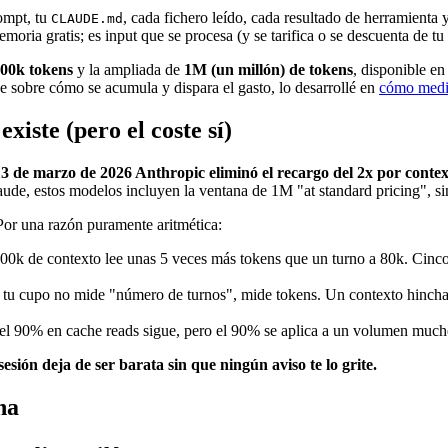
ompt, tu
, cada fichero leído, cada resultado de herramienta
CLAUDE.md
oria gratis; es input que se procesa (y se tarifica o se descuenta de tu
00k tokens
y la ampliada de
1M (un millón) de tokens
, disponible en
ase sobre cómo se acumula y dispara el gasto, lo desarrollé en
cómo medi
iste (pero el coste sí)
13 de marzo de 2026 Anthropic eliminó el recargo del 2x por contex
aude, estos modelos incluyen la ventana de 1M "at standard pricing", si
Por una razón puramente aritmética:
400k de contexto lee unas 5 veces más tokens que un turno a 80k. Cinco
tu cupo no mide "número de turnos", mide tokens. Un contexto hinch
el 90% en cache reads sigue, pero el 90% se aplica a un volumen mu
esión deja de ser barata sin que ningún aviso te lo grite.
na