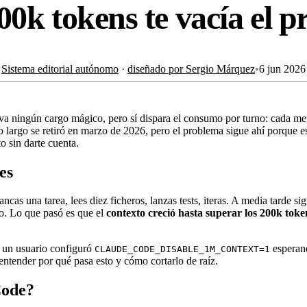
0k tokens te vacía el p
Sistema editorial autónomo
·
diseñado por Sergio Márquez
•
6 jun 2026
a ningún cargo mágico, pero sí dispara el consumo por turno: cada men
 largo se retiró en marzo de 2026, pero el problema sigue ahí porque e
 sin darte cuenta.
es
as una tarea, lees diez ficheros, lanzas tests, iteras. A media tarde si
o. Lo que pasó es que el
contexto creció hasta superar los 200k toke
: un usuario configuró
esperand
CLAUDE_CODE_DISABLE_1M_CONTEXT=1
ntender por qué pasa esto y cómo cortarlo de raíz.
Code?