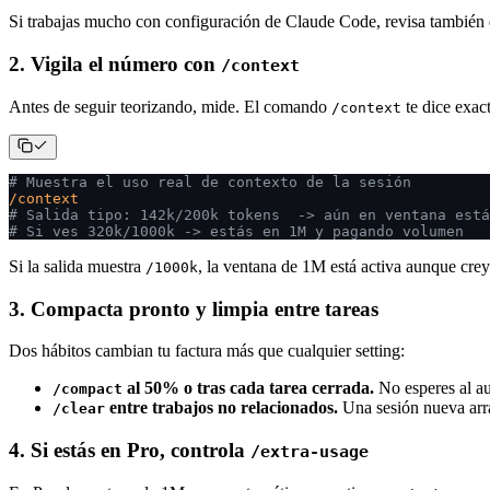
Si trabajas mucho con configuración de Claude Code, revisa también
2. Vigila el número con
/context
Antes de seguir teorizando, mide. El comando
te dice exac
/context
# Muestra el uso real de contexto de la sesión
/context
# Salida tipo: 142k/200k tokens  -> aún en ventana está
# Si ves 320k/1000k -> estás en 1M y pagando volumen
Si la salida muestra
, la ventana de 1M está activa aunque crey
/1000k
3. Compacta pronto y limpia entre tareas
Dos hábitos cambian tu factura más que cualquier setting:
al 50% o tras cada tarea cerrada.
No esperes al au
/compact
entre trabajos no relacionados.
Una sesión nueva arra
/clear
4. Si estás en Pro, controla
/extra-usage