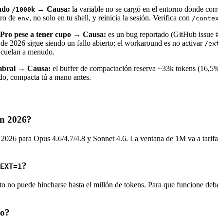
endo
→ Causa:
la variable no se cargó en el entorno donde corr
/1000k
ro de
, no solo en tu shell, y reinicia la sesión. Verifica con
env
/conte
 Pro pese a tener cupo → Causa:
es un bug reportado (GitHub issue #
 de 2026 sigue siendo un fallo abierto; el workaround es no activar
/ex
e cuelan a menudo.
umbral → Causa:
el buffer de compactación reserva ~33k tokens (16,5%)
do, compacta tú a mano antes.
en 2026?
 2026 para Opus 4.6/4.7/4.8 y Sonnet 4.6. La ventana de 1M va a tarifa 
?
EXT=1
to no puede hincharse hasta el millón de tokens. Para que funcione debe
io?