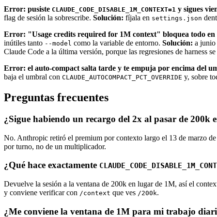
Error: pusiste
y sigues vi
CLAUDE_CODE_DISABLE_1M_CONTEXT=1
flag de sesión la sobrescribe.
Solución:
fíjala en
dent
settings.json
Error: "Usage credits required for 1M context" bloquea todo en
inútiles tanto
como la variable de entorno.
Solución:
a junio
--model
Claude Code a la última versión, porque las regresiones de harness s
Error: el auto-compact salta tarde y te empuja por encima del 
baja el umbral con
y, sobre to
CLAUDE_AUTOCOMPACT_PCT_OVERRIDE
Preguntas frecuentes
¿Sigue habiendo un recargo del 2x al pasar de 200k 
No. Anthropic retiró el premium por contexto largo el 13 de marzo de
por turno, no de un multiplicador.
¿Qué hace exactamente
CLAUDE_CODE_DISABLE_1M_CONT
Devuelve la sesión a la ventana de 200k en lugar de 1M, así el contex
y conviene verificar con
que ves
.
/context
/200k
¿Me conviene la ventana de 1M para mi trabajo diar