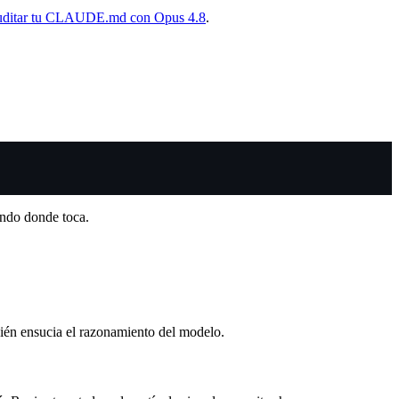
uditar tu CLAUDE.md con Opus 4.8
.
ando donde toca.
bién ensucia el razonamiento del modelo.