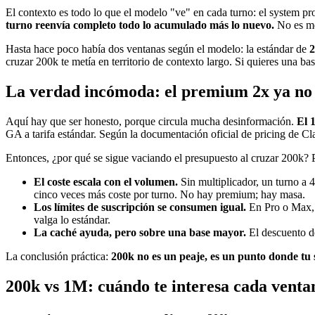
El contexto es todo lo que el modelo "ve" en cada turno: el system pr
turno reenvía completo todo lo acumulado más lo nuevo.
No es mem
Hasta hace poco había dos ventanas según el modelo: la estándar de
2
cruzar 200k te metía en territorio de contexto largo. Si quieres una b
La verdad incómoda: el premium 2x ya no ex
Aquí hay que ser honesto, porque circula mucha desinformación.
El 
GA a tarifa estándar. Según la documentación oficial de pricing de Cl
Entonces, ¿por qué se sigue vaciando el presupuesto al cruzar 200k? 
El coste escala con el volumen.
Sin multiplicador, un turno a 
cinco veces más coste por turno. No hay premium; hay masa.
Los límites de suscripción se consumen igual.
En Pro o Max, 
valga lo estándar.
La caché ayuda, pero sobre una base mayor.
El descuento d
La conclusión práctica:
200k no es un peaje, es un punto donde tu s
200k vs 1M: cuándo te interesa cada venta