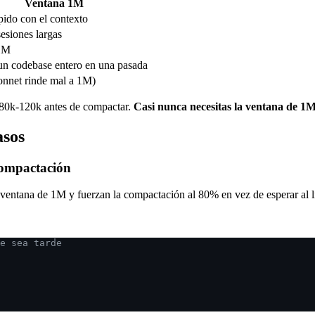
Ventana 1M
pido con el contexto
sesiones largas
1M
un codebase entero en una pasada
nnet rinde mal a 1M)
a 80k-120k antes de compactar.
Casi nunca necesitas la ventana de 1M;
asos
-compactación
a ventana de 1M y fuerzan la compactación al 80% en vez de esperar al l
e sea tarde