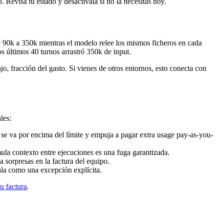
 Revisa tu estado y desactívala si no la necesitas hoy.
 de 90k a 350k mientras el modelo relee los mismos ficheros en cada
s últimos 40 turnos arrastró 350k de input.
o, fracción del gasto. Si vienes de otros entornos, esto conecta con
les:
se va por encima del límite y empuja a pagar extra usage pay-as-you-
ula contexto entre ejecuciones es una fuga garantizada.
 sorpresas en la factura del equipo.
ala como una excepción explícita.
u factura
.