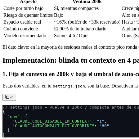
Aspecto
Ventana 200k
Coste por turno bajo
Sí, mientras compactes
Crece rá
Riesgo de quemar límites
Bajo
Alto en 
Espacio usable real
~167k (buffer de ~33k reservado)
Hasta ~
Cuándo conviene
El 90% de tu trabajo diario
Auditar 
Modelo recomendado
Sonnet 4.6 / Opus
Opus (So
El dato clave: en la mayoría de sesiones reales el contexto pico rond
Implementación: blinda tu contexto en 4 p
1. Fija el contexto en 200k y baja el umbral de auto
Estas dos variables, en tu
, son la base. Desactivan l
settings.json
// settings.json — vuelve a 200k y compacta antes de qu
{
  "env"
: {
    "CLAUDE_CODE_DISABLE_1M_CONTEXT"
: 
"1"
,
    "CLAUDE_AUTOCOMPACT_PCT_OVERRIDE"
: 
"80"
  }
}