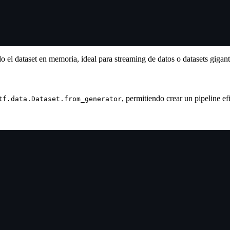
o el dataset en memoria, ideal para streaming de datos o datasets gigan
, permitiendo crear un pipeline ef
tf.data.Dataset.from_generator