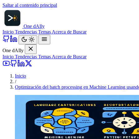
Saltar al contenido principal
One d
AI
ly
Inicio
Tendencias
Temas
Acerca de
Buscar
One d
AI
ly
Inicio
Tendencias
Temas
Acerca de
Buscar
Inicio
/
Optimización del batch processing en Machine Learning usand