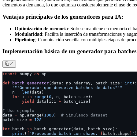
elementos a demanda, lo que optimiza considerablemente el uso de re
Ventajas principales de los generadores para IA:
Optimización de memoria
: Solo se mantiene en memoria el ba
Modularidad
: Facilita la inserción de transformaciones y augm
Pipelining
: Combinación sencilla con múltiples etapas de proce
Implementación básica de un generador para batches
import
 numpy 
as
 np
def
 batch_generator
(data: np.ndarray, batch_size: 
int
):
    """Generador que devuelve batches de datos"""
    n 
=
 len
(data)
    for
 i 
in
 range
(
0
, n, batch_size):
        yield
 data[i:i 
+
 batch_size]
# Uso ejemplo
data 
=
 np.arange(
1000
)  
# Simulando dataset
batch_size 
=
 128
for
 batch 
in
 batch_generator(data, batch_size):
    print
(
f
"Procesando batch con shape: 
{
batch.shape
}
"
)